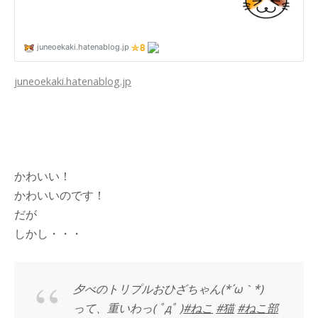
juneoekaki.hatenablog.jp
かわいい！
かわいいのです！
だが
しかし・・・
夕べのトリプルおひざちゃん(*´ω｀*)
って、重いわっ( ﾟдﾟ )
#ねこ
#猫
#ねこ部