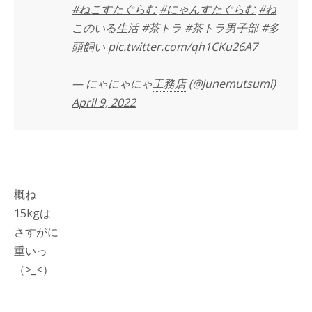
#ねこすたぐらむ
#にゃんすたぐらむ
#ね
このいる生活
#茶トラ
#茶トラ男子部
#多
頭飼い
pic.twitter.com/qh1CKu26A7
— にゃにゃにゃ
工務店
(@Junemutsumi)
April 9, 2022
概ね
15kgは
さすがに
重いっ
（>_<）