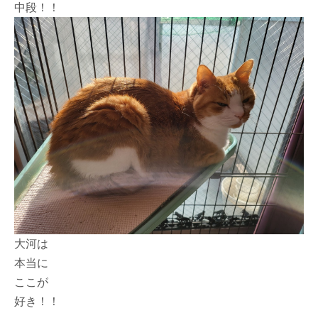
中段！！
大河は
本当に
ここが
好き！！